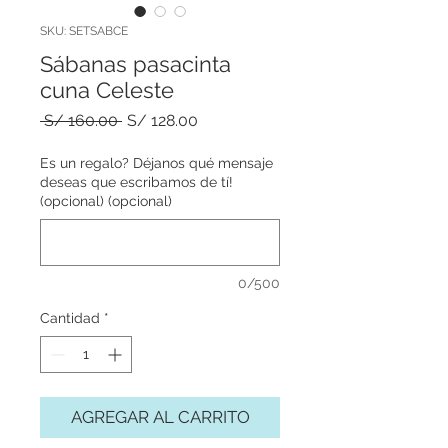
SKU: SETSABCE
Sábanas pasacinta
cuna Celeste
Precio
Precio
 S/ 160.00 
S/ 128.00
de
oferta
Es un regalo? Déjanos qué mensaje
deseas que escribamos de tí!
(opcional) (opcional)
0/500
Cantidad
*
AGREGAR AL CARRITO