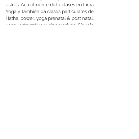
estrés. Actualmente dicta clases en 
Lima 
Yoga
 y también da clases particulares de 
Hatha, power, 
yoga prenatal & post natal, 
yoga restaurativo y hipopresivos. 
Síguela 
en sus redes sociales para mayor 
contenido.
Instagram: 
@uchicyoga
Facebook: 
@Uchi C Yoga
Ver todo
Entradas recientes