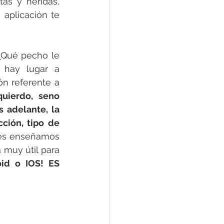
as y heridas, 
aplicación te 
¿Qué pecho le 
 hay lugar a 
n referente a 
uierdo, seno 
 adelante, la 
ción, tipo de 
les enseñamos 
muy útil para 
id o IOS! ES 