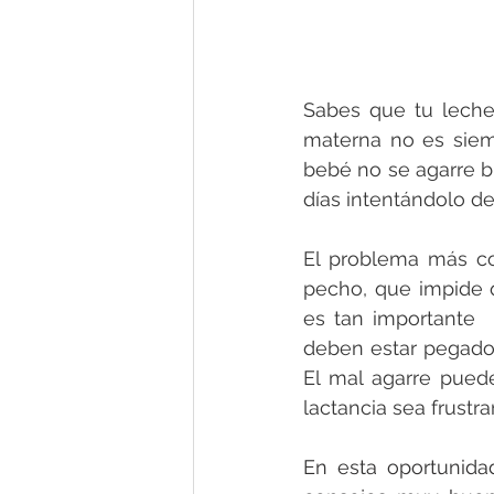
Sabes que tu leche
materna no es siemp
bebé no se agarre bi
días intentándolo d
El problema más co
pecho, que impide 
es tan importante  
deben estar pegados
El mal agarre pued
lactancia sea frustra
En esta oportunida