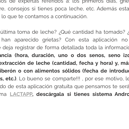
 de expertas referidos a: los primeros días, griet
re, consejos si tienes poca leche, etc. Además esta 
r lo que te contamos a continuación.
a última toma de leche? ¿Qué cantidad ha tomado? 
han aparecido grietas? Con esta aplicación no
deja registrar de forma detallada toda la informació
ncia (hora, duración, uno o dos senos, seno izq
 extracción de leche (cantidad, fecha y hora) y, más
iberón o con alimentos sólidos (fecha de introduc
, etc.)
.
 Lo bueno se comparte!!! , por ese motivo, 
do de esta aplicación gratuita que pensamos te será 
ama 
LACTAPP
, descárgala si tienes sistema Andro