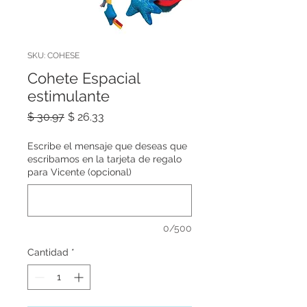
SKU: COHESE
Cohete Espacial
estimulante
Precio
Precio
$ 30.97
$ 26.33
de
oferta
Escribe el mensaje que deseas que
escribamos en la tarjeta de regalo
para Vicente (opcional)
0/500
Cantidad
*