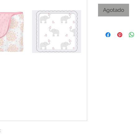
Agotado
: